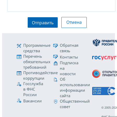
Отмена
Отправить
Программные
Обратная
средства
связь
Перечень
Контакты
обязательных
Подписка
требований
на
Противодействие
новости
коррупции
Об
Госслужба
использовании
в ФНС
информации
России
сайта
Вакансии
Общественный
совет
© 2005-202
ФНС Росси