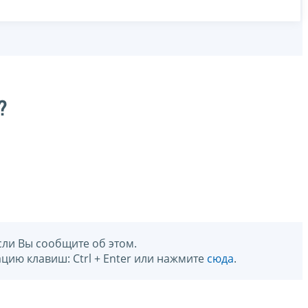
?
сли Вы сообщите об этом.
цию клавиш: Ctrl + Enter или нажмите
сюда
.