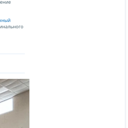
жение
чный
минального