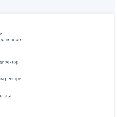
ти
арственного
директор:
ом реестре
платы,