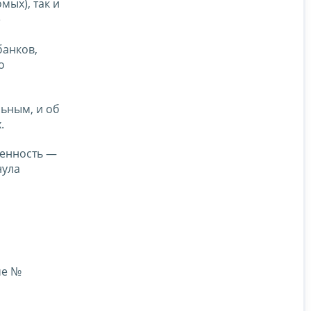
мых), так и
»
банков,
о
ьным, и об
.
венность —
нула
ме №