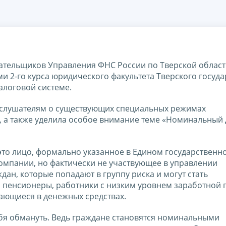
лательщиков Управления ФНС России по Тверской облас
ми 2-го курса юридического факультета Тверского госуд
алоговой системе.
а слушателям о существующих специальных режимах
, а также уделила особое внимание теме «Номинальный 
это лицо, формально указанное в Едином государственн
компании, но фактически не участвующее в управлении
дан, которые попадают в группу риска и могут стать
 пенсионеры, работники с низким уровнем заработной 
ающиеся в денежных средствах.
ебя обмануть. Ведь граждане становятся номинальными