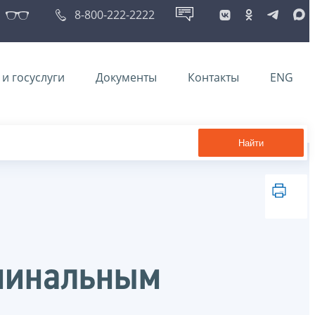
8-800-222-2222
и госуслуги
Документы
Контакты
ENG
Найти
оминальным