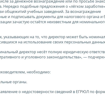
числе за денежное вознаграждение или по просьбе знако
та. Нередко подобные предложения о «лёгком заработке
изи общежитий учебных заведений. За вознаграждение
ные и подписывать документы для налогового органа и 
изации зачастую остаётся неизвестным для номинальног
 указывающих на то, что директор может быть номинал
асившихся на использование своих персональных данных
минальный директор несёт полную юридическую ответст
стративного и уголовного законодательства», — подчерк
руководителем, необходимо:
ельные органы.
 заявление о недостоверности сведений в ЕГРЮЛ по фор