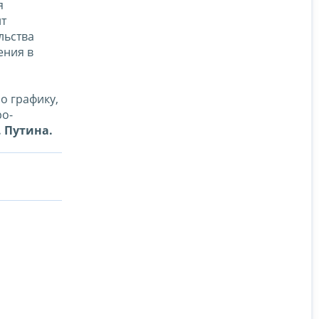
я
нт
льства
ения в
о графику,
ро-
. Путина.