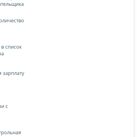
ательщика
оличество
 в список
ра
м зарплату
зи с
нтрольная