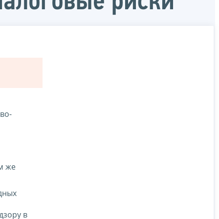
 налоговые риски
во-
м же
дных
дзору в