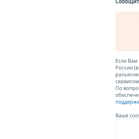
Сообщит
Если Вам
России (
разъясне
сервисо
По вопро
обеспече
поддержк
Ваше соо