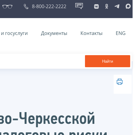
8-800-222-2222
и госуслуги
Документы
Контакты
ENG
Найти
во-Черкесской