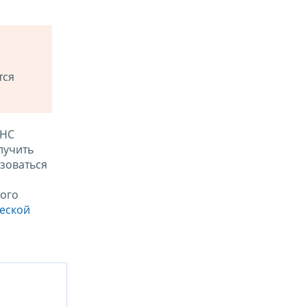
тся
ФНС
лучить
зоваться
ого
ческой