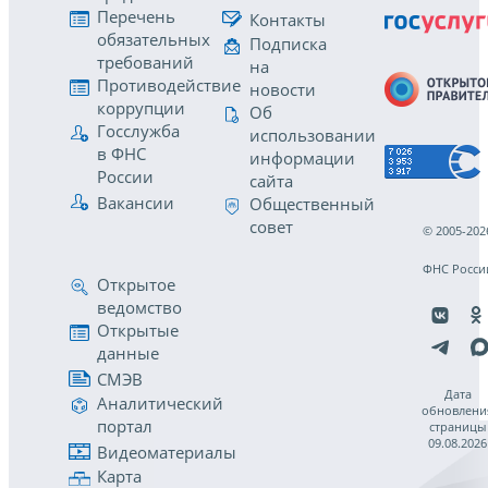
Перечень
Контакты
обязательных
Подписка
требований
на
Противодействие
новости
коррупции
Об
Госслужба
использовании
в ФНС
информации
России
сайта
Вакансии
Общественный
совет
© 2005-202
ФНС Росси
Открытое
ведомство
Открытые
данные
СМЭВ
Дата
Аналитический
обновлени
портал
страницы
09.08.2026
Видеоматериалы
Карта