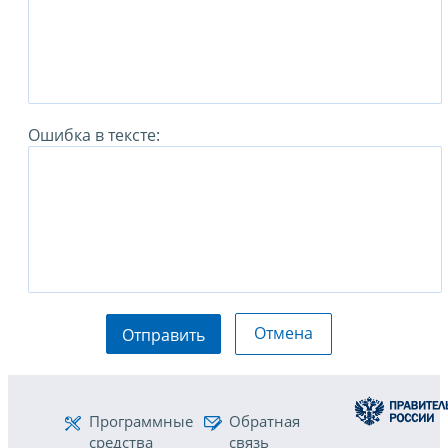
Ошибка в тексте:
Отмена
Отправить
Программные
Обратная
средства
связь