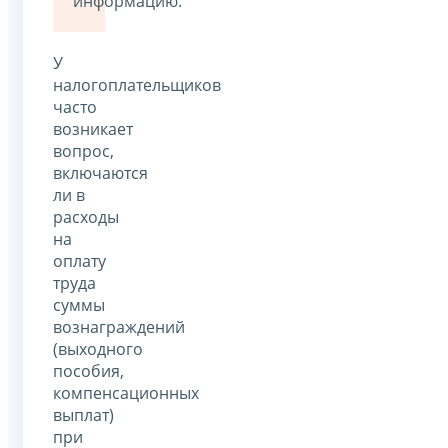
информацию.
У
налогоплательщиков
часто
возникает
вопрос,
включаются
ли в
расходы
на
оплату
труда
суммы
вознаграждений
(выходного
пособия,
компенсационных
выплат)
при