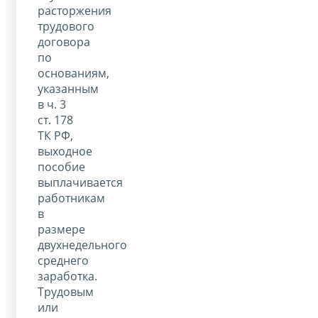
расторжения
трудового
договора
по
основаниям,
указанным
в ч. 3
ст. 178
ТК РФ,
выходное
пособие
выплачивается
работникам
в
размере
двухнедельного
среднего
заработка.
Трудовым
или