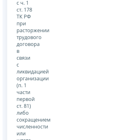
с ч. 1
ст. 178
ТК РФ
при
расторжении
трудового
договора
в
связи
с
ликвидацией
организации
(п. 1
части
первой
ст. 81)
либо
сокращением
численности
или