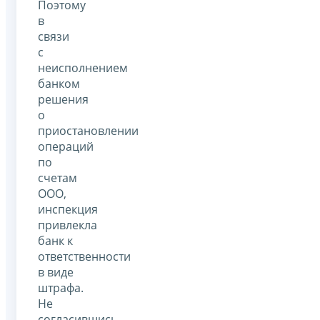
Поэтому
в
связи
с
неисполнением
банком
решения
о
приостановлении
операций
по
счетам
ООО,
инспекция
привлекла
банк к
ответственности
в виде
штрафа.
Не
согласившись