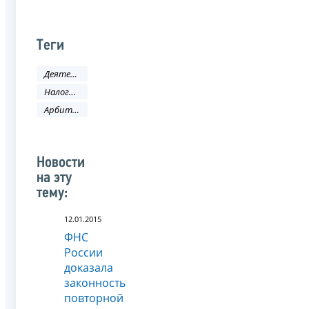
Теги
Деятельность ФНС
Налоговое законодательство
Арбитражный суд
Новости
на эту
тему:
12.01.2015
ФНС
России
доказала
законность
повторной