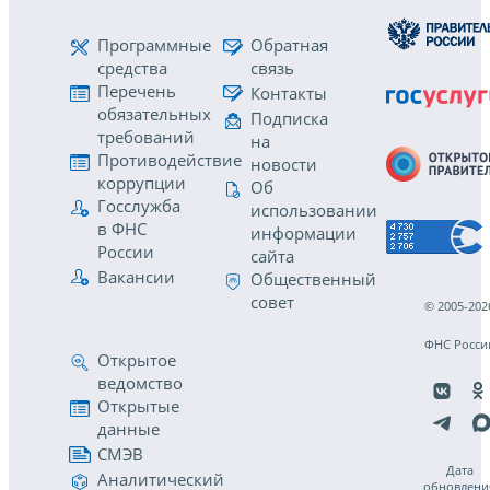
Программные
Обратная
средства
связь
Перечень
Контакты
обязательных
Подписка
требований
на
Противодействие
новости
коррупции
Об
Госслужба
использовании
в ФНС
информации
России
сайта
Вакансии
Общественный
совет
© 2005-202
ФНС Росси
Открытое
ведомство
Открытые
данные
СМЭВ
Дата
Аналитический
обновлени