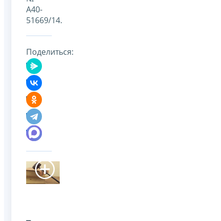
А40-
51669/14.
Поделиться: