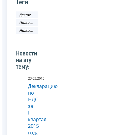
Теги
Деятельность ФНС
Налоговое законодательство
Налоговый кодекс
Новости
на эту
тему:
23.03.2015
Декларацию
по
НДС
за
I
квартал
2015
года