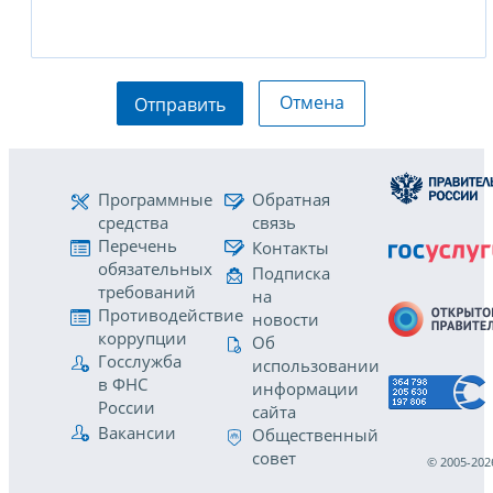
Отмена
Отправить
Программные
Обратная
средства
связь
Перечень
Контакты
обязательных
Подписка
требований
на
Противодействие
новости
коррупции
Об
Госслужба
использовании
в ФНС
информации
России
сайта
Вакансии
Общественный
совет
© 2005-202