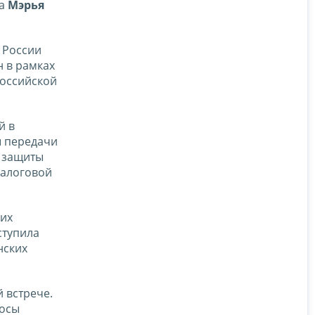
жа
Мэрья
 России
 в рамках
Российской
й в
ы передачи
 защиты
налоговой
 их
ступила
нских
 встрече.
росы