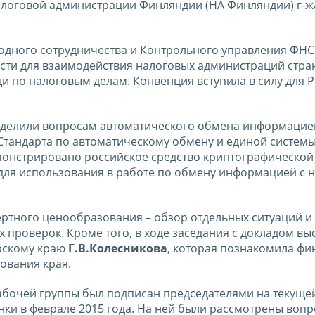
Налоговой администрации Финляндии (НА Финляндии) г-
одного сотрудничества и Контрольного управления ФНС
ти для взаимодействия налоговых администраций стран
 по налоговым делам. Конвенция вступила в силу для 
 уделили вопросам автоматического обмена информацие
Стандарта по автоматическому обмену и единой систем
монстрировано российское средство криптографической
ля использования в работе по обмену информацией с 
ртного ценообразования – обзор отдельных ситуаций и
проверок. Кроме того, в ходе заседания с докладом вы
рскому краю
Г.В.Колесникова
, которая познакомила фи
ования края.
бочей группы был подписан председателями на текущей
нки в феврале 2015 года. На ней были рассмотрены воп