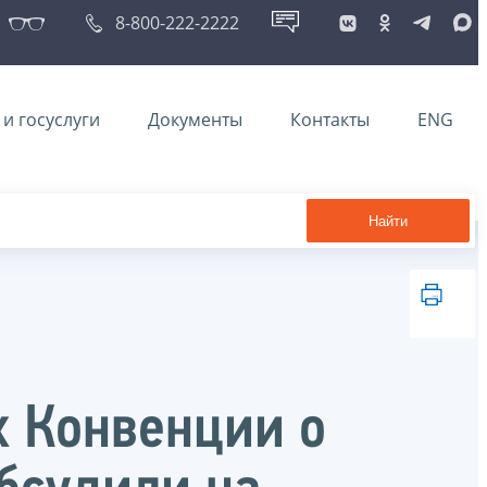
8-800-222-2222
и госуслуги
Документы
Контакты
ENG
Найти
х Конвенции о