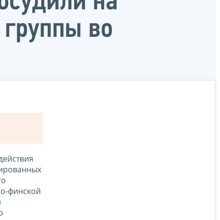
бсудили на
 группы во
действия
нированных
го
ко-финской
и
ю