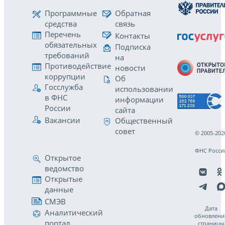
Программные
Обратная
средства
связь
Перечень
Контакты
обязательных
Подписка
требований
на
Противодействие
новости
коррупции
Об
Госслужба
использовании
в ФНС
информации
России
сайта
Вакансии
Общественный
совет
© 2005-202
ФНС Росси
Открытое
ведомство
Открытые
данные
СМЭВ
Дата
Аналитический
обновлени
портал
страницы