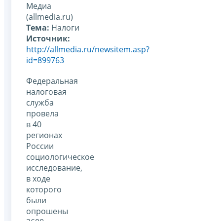
Медиа
(allmedia.ru)
Тема:
Налоги
Источник:
http://allmedia.ru/newsitem.asp?
id=899763
Федеральная
налоговая
служба
провела
в 40
регионах
России
социологическое
исследование,
в ходе
которого
были
опрошены