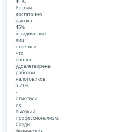
ФНС
России
достаточно
высока.
45%
юридических
лиц
ответили,
что
вполне
удовлетворены
работой
налоговиков,
а 21%
-
отметили
их
высокий
профессионализм.
Среди
физических