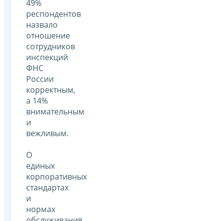
49%
респондентов
назвало
отношение
сотрудников
инспекций
ФНС
России
корректным,
а 14%
внимательным
и
вежливым.
О
единых
корпоративных
стандартах
и
нормах
обслуживания