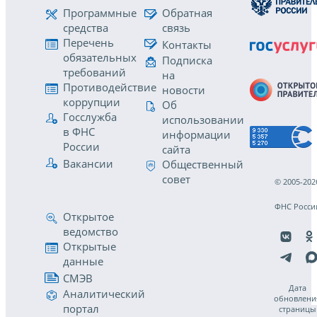
Программные
Обратная
средства
связь
Перечень
Контакты
обязательных
Подписка
требований
на
Противодействие
новости
коррупции
Об
Госслужба
использовании
в ФНС
информации
России
сайта
Вакансии
Общественный
совет
© 2005-202
ФНС Росси
Открытое
ведомство
Открытые
данные
СМЭВ
Дата
Аналитический
обновлени
портал
страницы