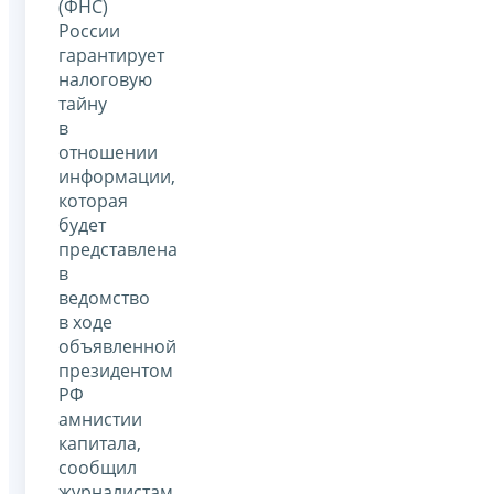
(ФНС)
России
гарантирует
налоговую
тайну
в
отношении
информации,
которая
будет
представлена
в
ведомство
в ходе
объявленной
президентом
РФ
амнистии
капитала,
сообщил
журналистам