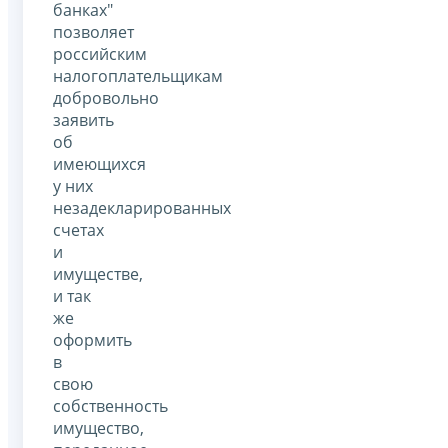
банках"
позволяет
российским
налогоплательщикам
добровольно
заявить
об
имеющихся
у них
незадекларированных
счетах
и
имуществе,
и так
же
оформить
в
свою
собственность
имущество,