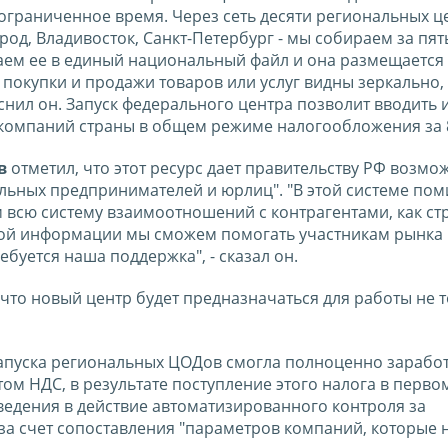
ограниченное время. Через сеть десяти региональных ц
од, Владивосток, Санкт-Петербург - мы собираем за пят
ваем ее в единый национальный файл и она размещается
покупки и продажи товаров или услуг видны зеркально, 
снил он. Запуск федерального центра позволит вводить 
 компаний страны в общем режиме налогообложения за 
в
отметил, что этот ресурс дает правительству РФ возмо
льных предпринимателей и юрлиц". "В этой системе по
м всю систему взаимоотношений с контрагентами, как ст
ой информации мы сможем помогать участникам рынка в
ебуется наша поддержка", - сказал он.
 что новый центр будет предназначаться для работы не 
 запуска региональных ЦОДов смогла полноценно зарабо
ом НДС, в результате поступление этого налога в перво
введения в действие автоматизированного контроля за
а счет сопоставления "параметров компаний, которые 