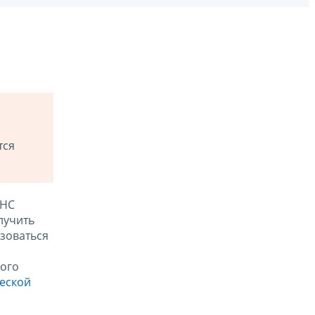
тся
ФНС
лучить
зоваться
ого
ческой