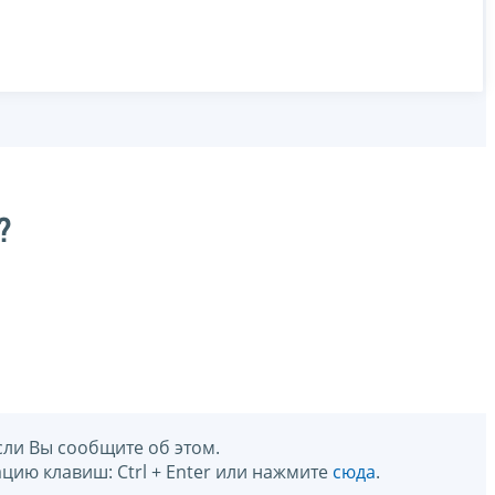
?
сли Вы сообщите об этом.
цию клавиш: Ctrl + Enter или нажмите
сюда
.