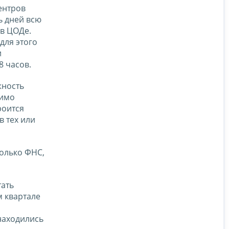
ентров
ь дней всю
 в ЦОДе.
для этого
и
8 часов.
жность
мимо
роится
 тех или
только ФНС,
тать
м квартале
находились