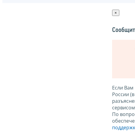
×
Сообщит
Если Вам
России (
разъясне
сервисо
По вопро
обеспече
поддержк