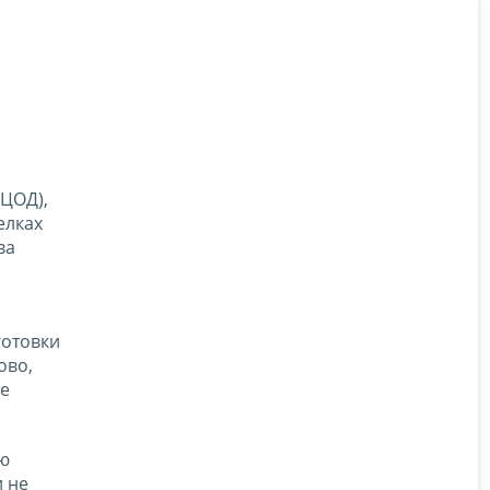
(ЦОД),
елках
ва
готовки
ово,
ые
сю
и не