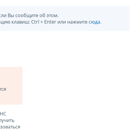
сли Вы сообщите об этом.
цию клавиш: Ctrl + Enter или нажмите
сюда
.
тся
ФНС
лучить
зоваться