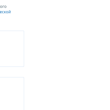
ого
ческой