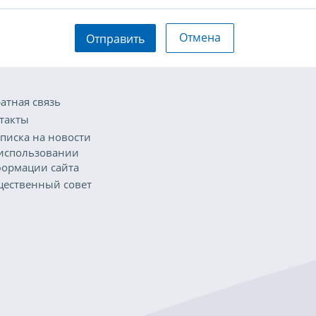
Отмена
Отправить
атная связь
такты
писка на новости
использовании
ормации сайта
ественный совет