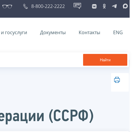
8-800-222-2222
и госуслуги
Документы
Контакты
ENG
Найти
ерации (ССРФ)