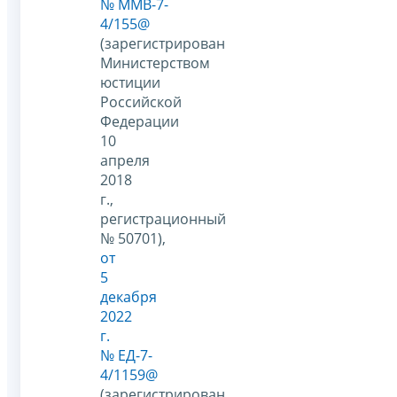
№ ММВ-7-
4/155@
(зарегистрирован
Министерством
юстиции
Российской
Федерации
10
апреля
2018
г.,
регистрационный
№ 50701),
от
5
декабря
2022
г.
№ ЕД-7-
4/1159@
(зарегистрирован