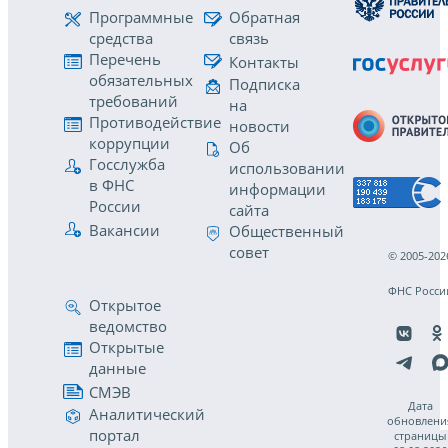
Программные
Обратная
средства
связь
Перечень
Контакты
обязательных
Подписка
требований
на
Противодействие
новости
коррупции
Об
Госслужба
использовании
в ФНС
информации
России
сайта
Вакансии
Общественный
совет
© 2005-202
ФНС Росси
Открытое
ведомство
Открытые
данные
СМЭВ
Дата
Аналитический
обновлени
портал
страницы