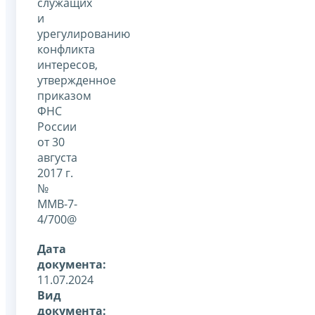
служащих
и
урегулированию
конфликта
интересов,
утвержденное
приказом
ФНС
России
от 30
августа
2017 г.
№
ММВ-7-
4/700@
Дата
документа:
11.07.2024
Вид
документа: