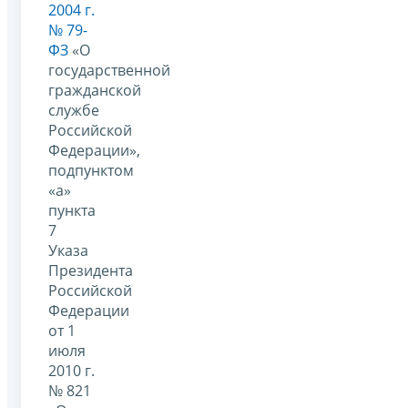
2004 г.
№ 79-
ФЗ
«О
государственной
гражданской
службе
Российской
Федерации»,
подпунктом
«а»
пункта
7
Указа
Президента
Российской
Федерации
от 1
июля
2010 г.
№ 821