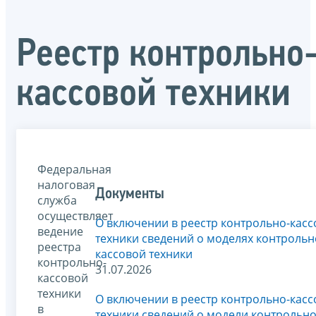
Реестр контрольно
кассовой техники
Федеральная
налоговая
Документы
служба
осуществляет
О включении в реестр контрольно-кас
ведение
техники сведений о моделях контрольн
реестра
кассовой техники
контрольно-
31.07.2026
кассовой
техники
О включении в реестр контрольно-кас
в
техники сведений о модели контрольно