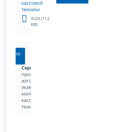
кассовой
техники
XLSX (112
KB)
Перейти
Сервис
проверки
изготовленных
экземпляров
контрольно-
кассовой
техники