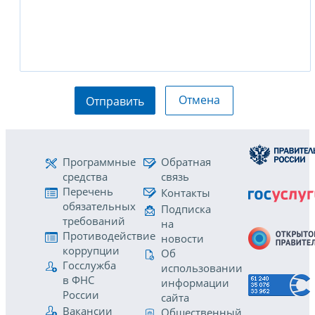
Отмена
Отправить
Программные
Обратная
средства
связь
Перечень
Контакты
обязательных
Подписка
требований
на
Противодействие
новости
коррупции
Об
Госслужба
использовании
в ФНС
информации
России
сайта
Вакансии
Общественный