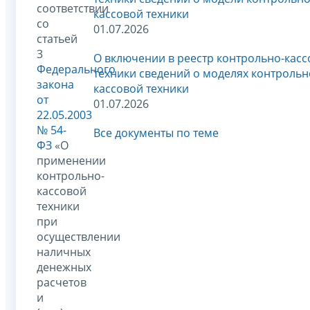
соответствии
кассовой техники
со
01.07.2026
статьей
3
О включении в реестр контрольно-кас
Федерального
техники сведений о моделях контрольн
закона
кассовой техники
от
01.07.2026
22.05.2003
№ 54-
Все документы по теме
ФЗ
«О
применении
контрольно-
кассовой
техники
при
осуществлении
наличных
денежных
расчетов
и