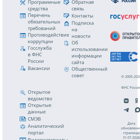
Программные
Обратная
средства
связь
Перечень
Контакты
обязательных
Подписка
требований
на
Противодействие
новости
коррупции
Об
Госслужба
использовании
в ФНС
информации
России
сайта
Вакансии
Общественный
совет
© 2005-202
ФНС Росси
Открытое
ведомство
Открытые
данные
СМЭВ
Дата
Аналитический
обновлени
портал
страницы
31.07.2026
Видеоматериалы