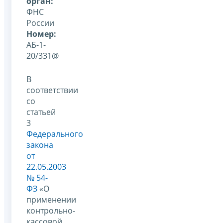
орган:
ФНС
России
Номер:
АБ-1-
20/331@
В
соответствии
со
статьей
3
Федерального
закона
от
22.05.2003
№ 54-
ФЗ
«О
применении
контрольно-
кассовой