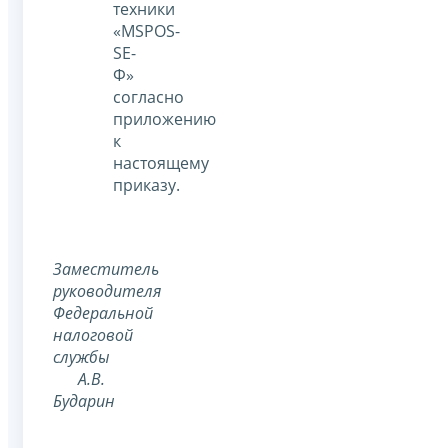
техники
«MSPOS-
SE-
Ф»
согласно
приложению
к
настоящему
приказу.
Заместитель
руководителя
Федеральной
налоговой
службы
А.В.
Бударин