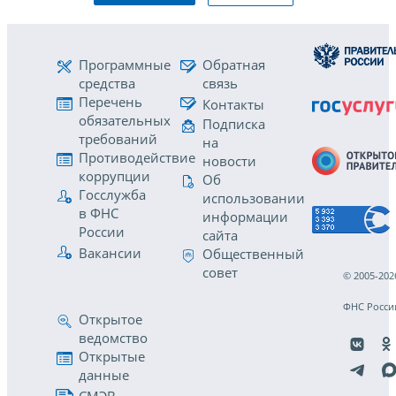
Программные
Обратная
средства
связь
Перечень
Контакты
обязательных
Подписка
требований
на
Противодействие
новости
коррупции
Об
Госслужба
использовании
в ФНС
информации
России
сайта
Вакансии
Общественный
совет
© 2005-202
ФНС Росси
Открытое
ведомство
Открытые
данные
СМЭВ