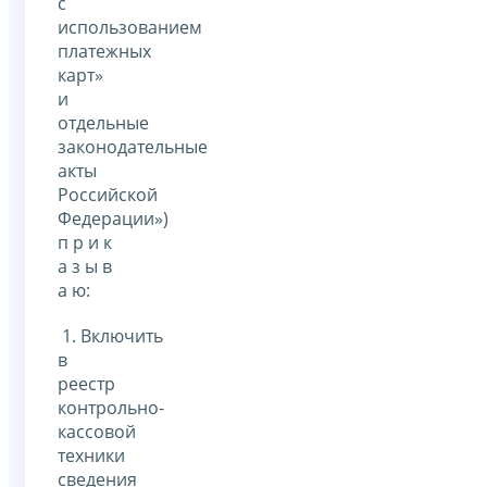
с
использованием
платежных
карт»
и
отдельные
законодательные
акты
Российской
Федерации»)
п р и к
а з ы в
а ю:
1. Включить
в
реестр
контрольно-
кассовой
техники
сведения