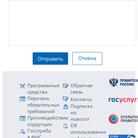
Отмена
Отправить
Программные
Обратная
средства
связь
Перечень
Контакты
обязательных
Подписка
требований
на
Противодействие
новости
коррупции
Об
Госслужба
использовании
в ФНС