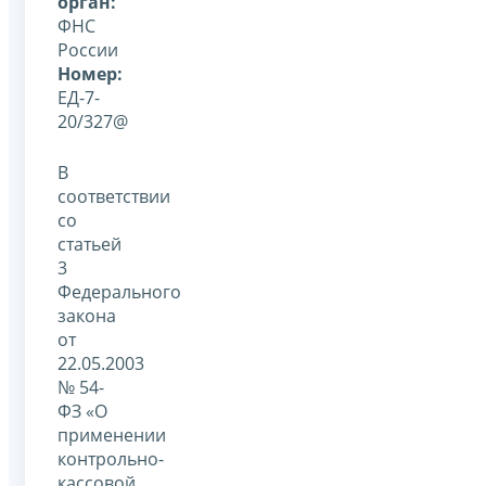
орган:
ФНС
России
Номер:
ЕД-7-
20/327@
В
соответствии
со
статьей
3
Федерального
закона
от
22.05.2003
№ 54-
ФЗ «О
применении
контрольно-
кассовой