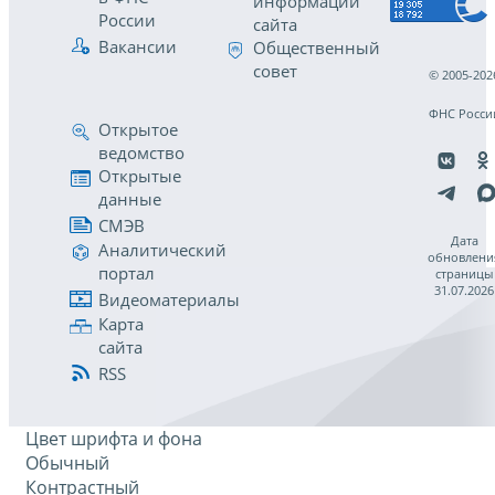
информации
России
сайта
Вакансии
Общественный
совет
© 2005-202
ФНС Росси
Открытое
ведомство
Открытые
данные
СМЭВ
Дата
Аналитический
обновлени
портал
страницы
31.07.2026
Видеоматериалы
Карта
сайта
RSS
Цвет шрифта и фона
Обычный
Контрастный