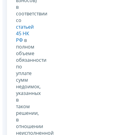
взносов)
в
соответствии
со
статьей
45 НК
РФ
в
полном
объеме
обязанности
по
уплате
сумм
недоимок,
указанных
в
таком
решении,
в
отношении
неисполненной