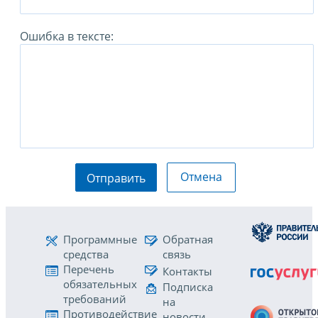
Ошибка в тексте:
Отмена
Отправить
Программные
Обратная
средства
связь
Перечень
Контакты
обязательных
Подписка
требований
на
Противодействие
новости