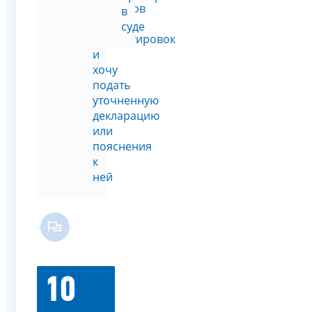
вопросов
в
и
суде
корректировок
и
хочу
подать
уточненную
декларацию
или
пояснения
к
ней
10