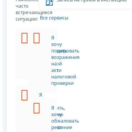
часто
встречающиеся
Все сервисы
ситуации:
Я
Я
хочу
хочу
минимизировать
подать
риск
возражения
выездной
на
проверки
акт
налоговой
проверки
Я
хочу
проверить,
Я
корректно
хочу
ли
обжаловать
проходит
решение