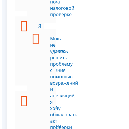
проверка
по
налоговой
проверке
Я
хочу
сообщить
Мне
о
не
нарушениях
удалось
в
решить
ходе
проблему
проведения
с
проверки
помощью
возражений
и
апелляций,
Я
я
получил
хочу
письмо
обжаловать
с
акт
перечнем
проверки