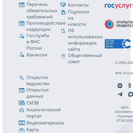
Перечень
Контакты
обязательных
Подписка
требований
на
Противодействие
новости
коррупции
Об
Госслужба
использовании
в ФНС
информации
России
сайта
Вакансии
Общественный
совет
© 2005-202
ФНС Росси
Открытое
ведомство
Открытые
данные
СМЭВ
Дата
Аналитический
обновлени
портал
страницы
07.08.2026
Видеоматериалы
Карта