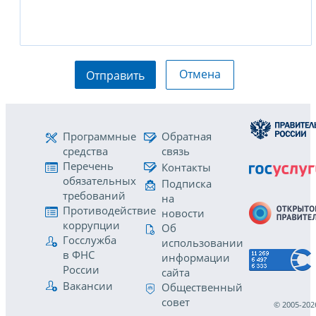
Отмена
Отправить
Программные
Обратная
средства
связь
Перечень
Контакты
обязательных
Подписка
требований
на
Противодействие
новости
коррупции
Об
Госслужба
использовании
в ФНС
информации
России
сайта
Вакансии
Общественный
совет
© 2005-202