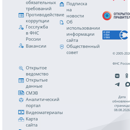
обязательных
Подписка
требований
на
Противодействие
новости
коррупции
Об
Госслужба
использовании
в ФНС
информации
России
сайта
Вакансии
Общественный
совет
© 2005-202
ФНС Росси
Открытое
ведомство
Открытые
данные
СМЭВ
Дата
Аналитический
обновлени
портал
страницы
08.08.2026
Видеоматериалы
Карта
сайта