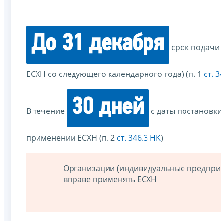
До 31 декабря
срок подачи
ЕСХН со следующего календарного года) (п. 1
ст. 
30 дней
В течение
с даты постановк
применении ЕСХН (п. 2
ст. 346.3 НК
)
Организации (индивидуальные предприн
вправе применять ЕСХН