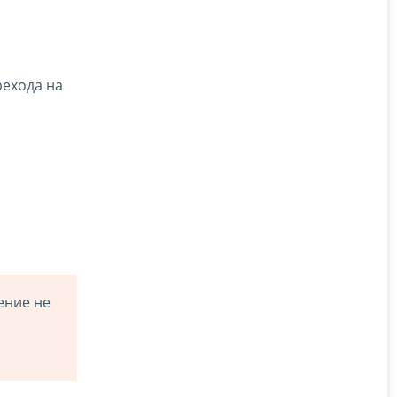
рехода на
ение не