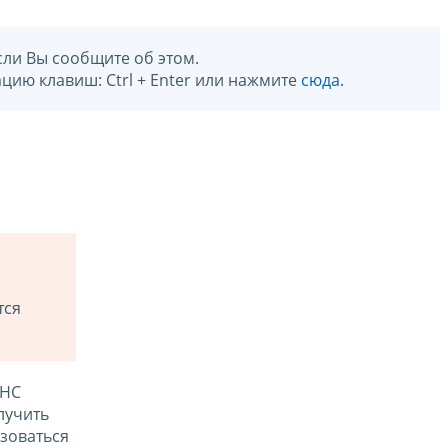
сли Вы сообщите об этом.
цию клавиш: Ctrl + Enter или нажмите
сюда
.
тся
ФНС
лучить
зоваться