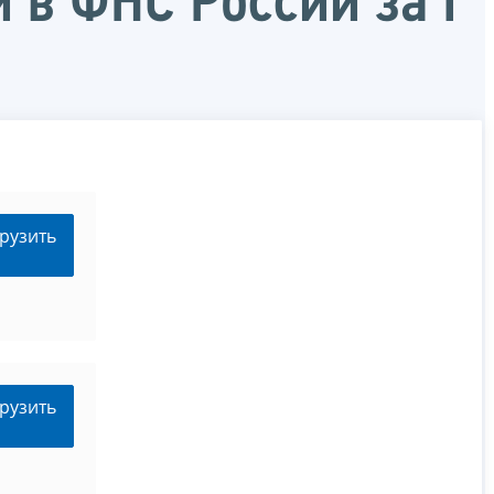
 в ФНС России за I
рузить
рузить