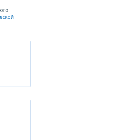
ого
ческой