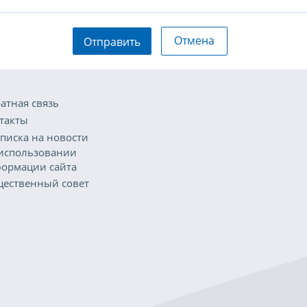
Отмена
Отправить
атная связь
такты
писка на новости
использовании
ормации сайта
ественный совет