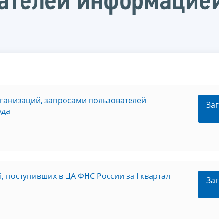
ателей информацией
рганизаций, запросами пользователей
Заг
ода
 поступивших в ЦА ФНС России за I квартал
Заг