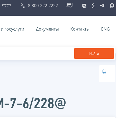
8-800-222-2222
и госуслуги
Документы
Контакты
ENG
Найти
ММ-7-6/228@