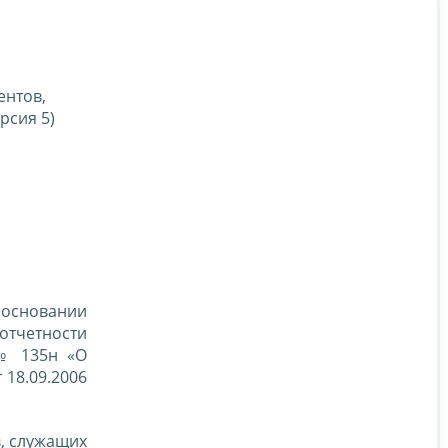
ентов,
рсия 5)
 основании
отчетности
 № 135н «О
 18.09.2006
в, служащих