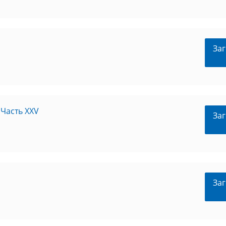
Заг
Часть XXV
Заг
Заг