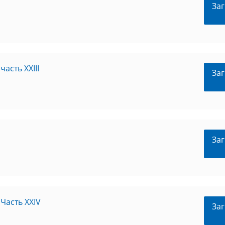
Заг
асть XXIII
Заг
Заг
Часть XXIV
Заг