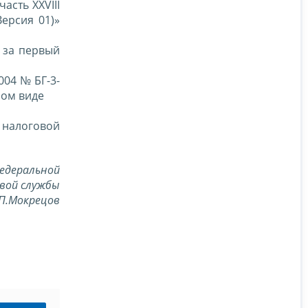
часть XXVIII
ерсия 01)»
е за первый
004 № БГ-3-
ном виде
 налоговой
едеральной
вой службы
П.Мокрецов