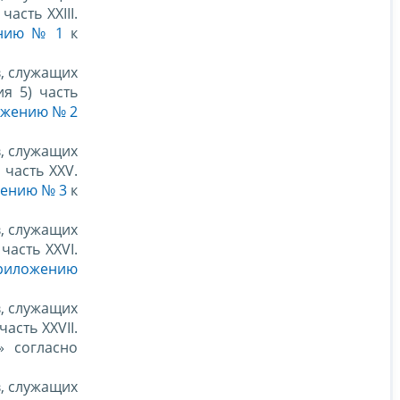
 часть XXIII.
нию № 1
к
в, служащих
ия 5) часть
жению № 2
в, служащих
) часть XXV.
ению № 3
к
в, служащих
 часть XXVI.
риложению
в, служащих
часть XXVII.
» согласно
в, служащих