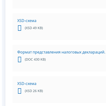
XSD-схема
(XSD 49 KB)
Формат представления налоговых деклараций. 
(DOC 430 KB)
XSD-схема
(XSD 26 KB)