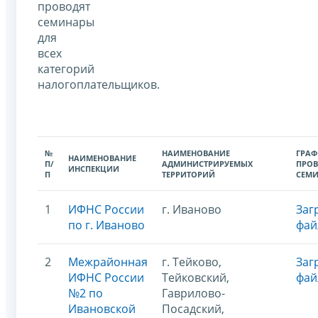
проводят
семинары
для
всех
категорий
налогоплательщиков.
№
НАИМЕНОВАНИЕ
ГРАФ
НАИМЕНОВАНИЕ
П/
АДМИНИСТРИРУЕМЫХ
ПРОВ
ИНСПЕКЦИИ
П
ТЕРРИТОРИЙ
СЕМ
1
ИФНС России
г. Иваново
Заг
по г. Иваново
фай
2
Межрайонная
г. Тейково,
Заг
ИФНС России
Тейковский,
фай
№2 по
Гаврилово-
Ивановской
Посадский,