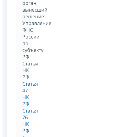
орган,
вынесший
решение:
Управление
ФНС
России
по
субъекту
РФ
Статьи
НК
РФ:
Статья
47
НК
РФ
,
Статья
76
НК
РФ
,