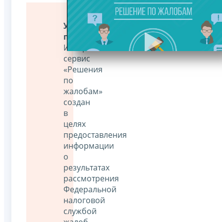
Уважаемые
пользователи!
Интернет-
сервис
«Решения
по
жалобам»
создан
в
целях
предоставления
информации
о
результатах
рассмотрения
Федеральной
налоговой
службой
жалоб