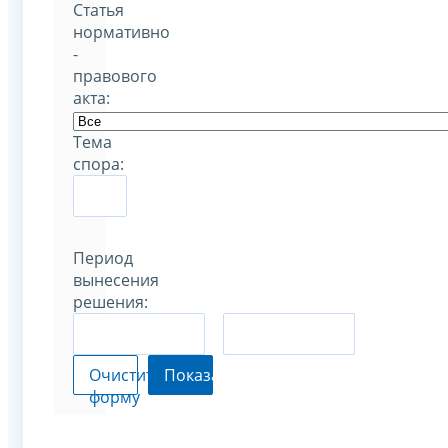
Статья
нормативно
-
правового
акта:
Тема
спора:
Период
вынесения
решения:
–
Очистить
Показать
форму