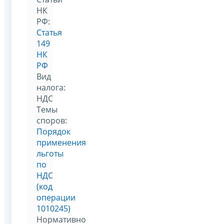
НК
РФ:
Статья
149
НК
РФ
Вид
налога:
НДС
Темы
споров:
Порядок
применения
льготы
по
НДС
(код
операции
1010245)
Нормативно