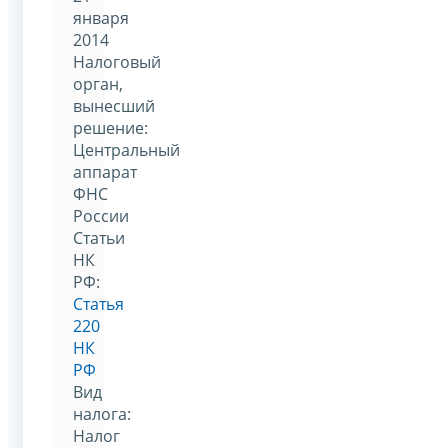
января
2014
Налоговый
орган,
вынесший
решение:
Центральный
аппарат
ФНС
России
Статьи
НК
РФ:
Статья
220
НК
РФ
Вид
налога:
Налог