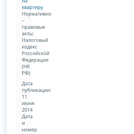
на
квартиру
Нормативно
–
правовые
акты:
Налоговый
кодекс
Российской
Федерации
(НК
РФ)
Дата
публикации:
11
июня
2014
Дата
и
номер