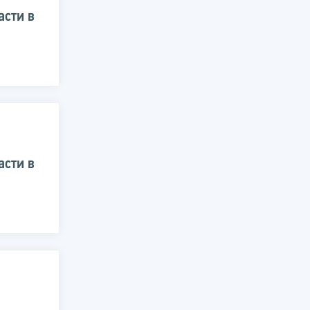
асти в
асти в