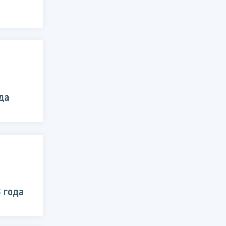
да
 года