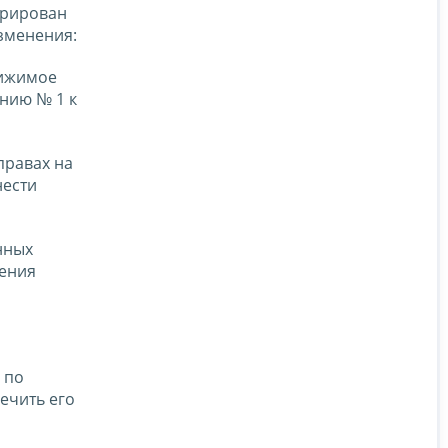
трирован
зменения:
вижимое
нию № 1 к
правах на
нести
нных
нения
 по
ечить его