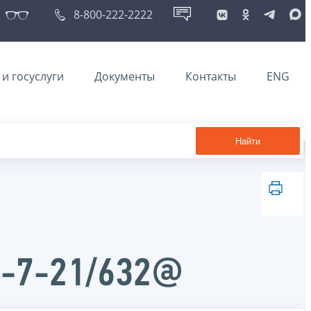
8-800-222-2222
и госуслуги
Документы
Контакты
ENG
Найти
Д-7-21/632@