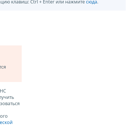
цию клавиш: Ctrl + Enter или нажмите
сюда
.
тся
ФНС
лучить
зоваться
ого
ческой