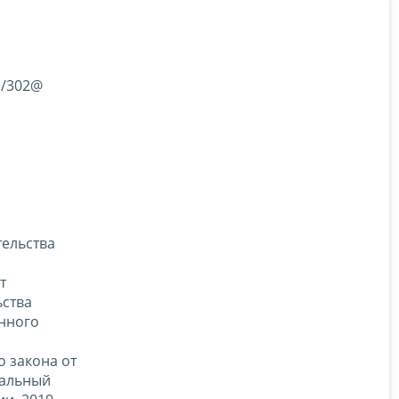
1/302@
тельства
т
ьства
онного
 закона от
ральный