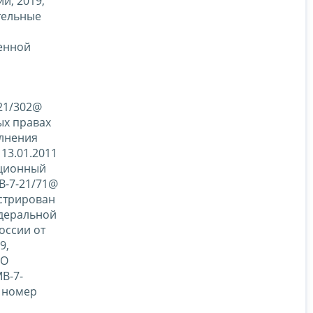
и, 2019,
ательные
венной
21/302@
ых правах
олнения
13.01.2011
ационный
В-7-21/71@
истрирован
едеральной
оссии от
9,
«О
В-7-
й номер