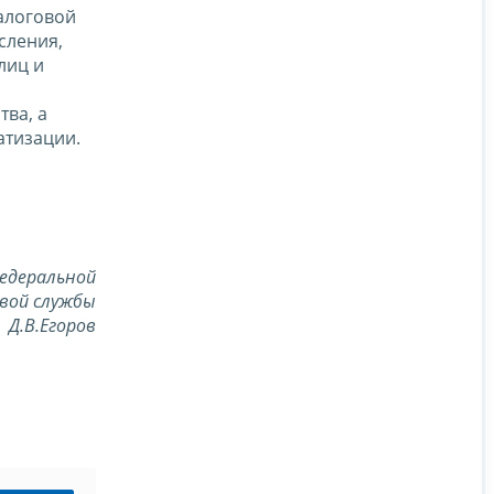
алоговой
сления,
лиц и
ва, а
атизации.
едеральной
вой службы
Д.В.Егоров