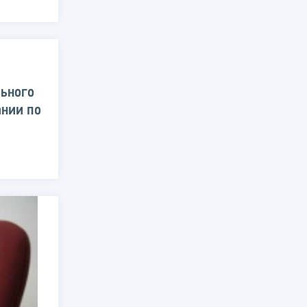
льного
ании по