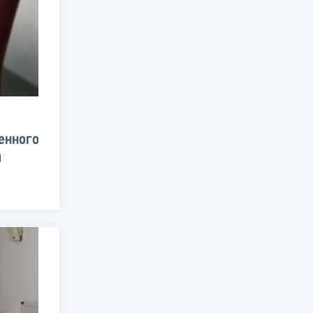
енного
и