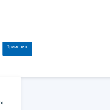
Применить
го