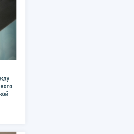
ежду
ового
кой