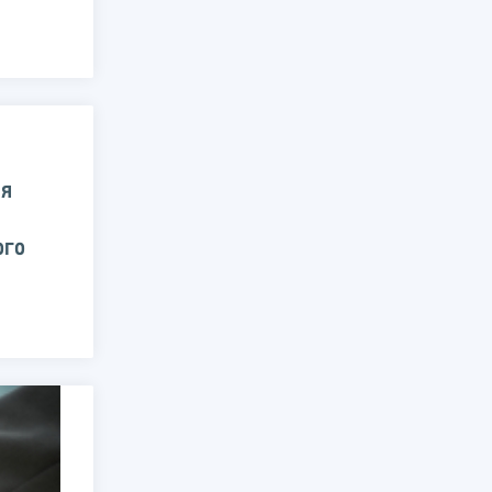
ия
ого