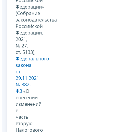
Российской
Федерации»
(Собрание
законодательства
Российской
Федерации,
2021,
№ 27,
ст. 5133),
Федерального
закона
от
29.11.2021
№ 382-
ФЗ
«О
внесении
изменений
в
часть
вторую
Налогового