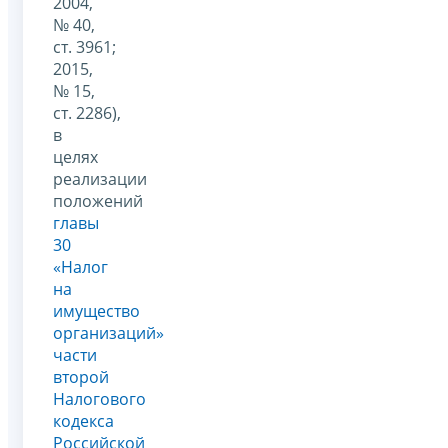
2004,
№ 40,
ст. 3961;
2015,
№ 15,
ст. 2286),
в
целях
реализации
положений
главы
30
«Налог
на
имущество
организаций»
части
второй
Налогового
кодекса
Российской