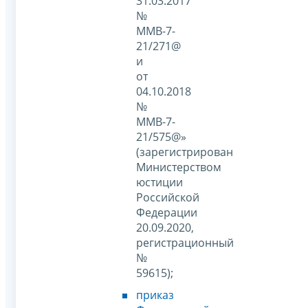
31.03.2017
№
ММВ-7-
21/271@
и
от
04.10.2018
№
ММВ-7-
21/575@»
(зарегистрирован
Министерством
юстиции
Российской
Федерации
20.09.2020,
регистрационный
№
59615);
приказ