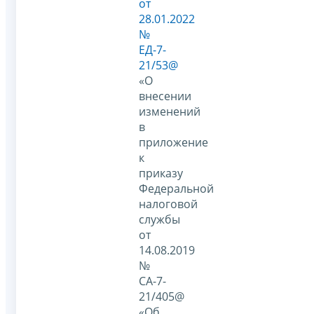
от
28.01.2022
№
ЕД-7-
21/53@
«О
внесении
изменений
в
приложение
к
приказу
Федеральной
налоговой
службы
от
14.08.2019
№
СА-7-
21/405@
«Об