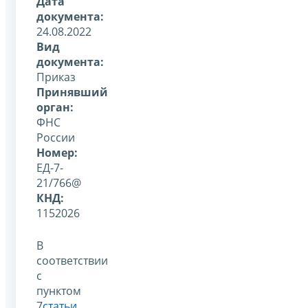
Дата
документа:
24.08.2022
Вид
документа:
Приказ
Принявший
орган:
ФНС
России
Номер:
ЕД-7-
21/766@
КНД:
1152026
В
соответствии
с
пунктом
7
статьи