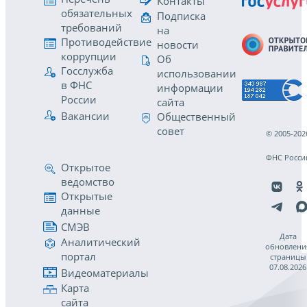
Контакты
обязательных
Подписка
требований
на
Противодействие
новости
коррупции
Об
Госслужба
использовании
в ФНС
информации
России
сайта
Вакансии
Общественный
совет
© 2005-202
ФНС Росси
Открытое
ведомство
Открытые
данные
СМЭВ
Дата
Аналитический
обновлени
портал
страницы
07.08.2026
Видеоматериалы
Карта
сайта