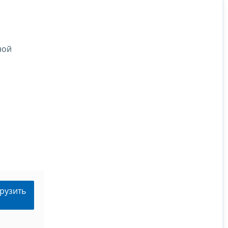
ной
рузить