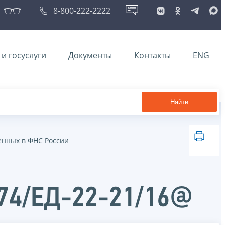
8-800-222-2222
и госуслуги
Документы
Контакты
ENG
Найти
енных в ФНС России
974/ЕД-22-21/16@