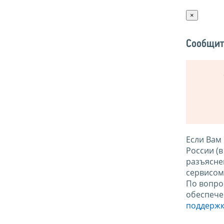
×
Сообщит
Если Вам
России (
разъясне
сервисо
По вопро
обеспече
поддержк