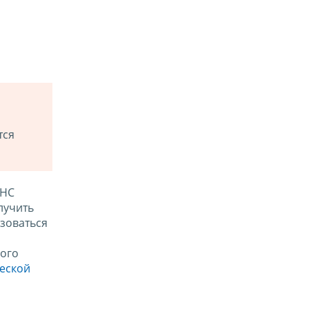
тся
ФНС
лучить
зоваться
ого
ческой