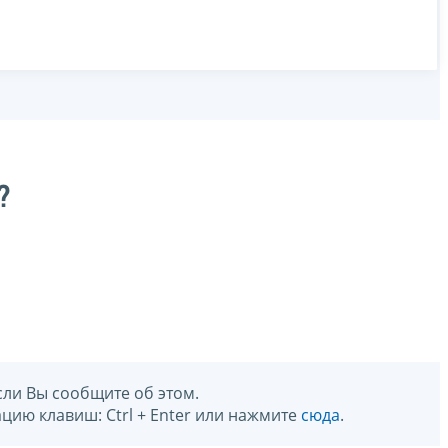
?
сли Вы сообщите об этом.
цию клавиш: Ctrl + Enter или нажмите
сюда
.