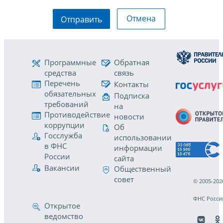
Отмена
Отправить
Программные
Обратная
средства
связь
Перечень
Контакты
обязательных
Подписка
требований
на
Противодействие
новости
коррупции
Об
Госслужба
использовании
в ФНС
информации
России
сайта
Вакансии
Общественный
совет
© 2005-202
ФНС Росси
Открытое
ведомство