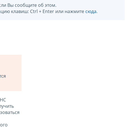
сли Вы сообщите об этом.
цию клавиш: Ctrl + Enter или нажмите
сюда
.
тся
ФНС
лучить
зоваться
ого