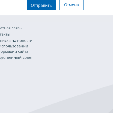
Отмена
Отправить
атная связь
такты
писка на новости
использовании
ормации сайта
ественный совет