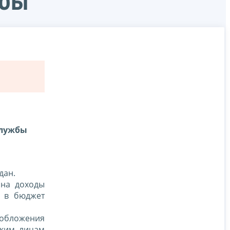
жбы
службы
дан.
 на доходы
в в бюджет
ообложения
ским лицам