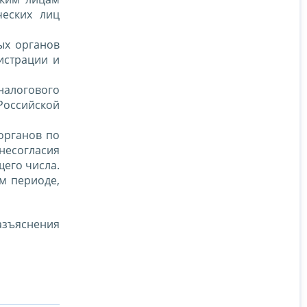
еских лиц
ых органов
истрации и
налогового
Российской
органов по
есогласия
щего числа.
м периоде,
азъяснения