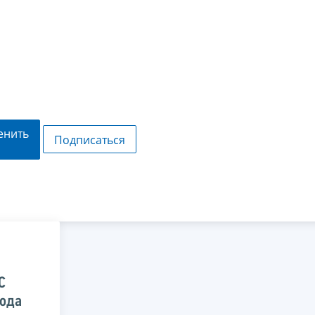
енить
Подписаться
С
года