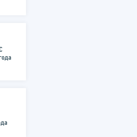
а
С
года
ода