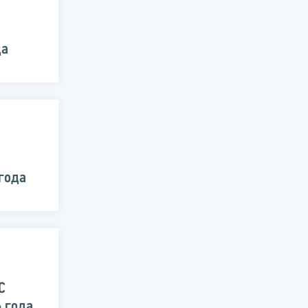
да
 года
С
6 года