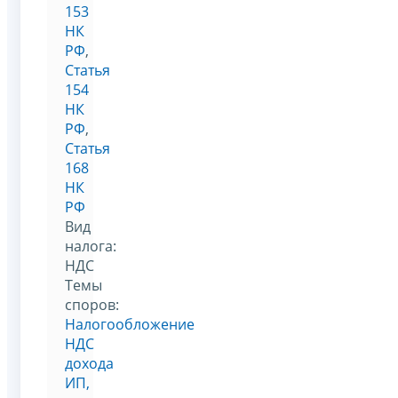
153
НК
РФ
,
Статья
154
НК
РФ
,
Статья
168
НК
РФ
Вид
налога:
НДС
Темы
споров:
Налогообложение
НДС
дохода
ИП,