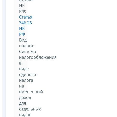
НК
РФ:
Статья
346.26
НК
РФ
Вид
налога:
Система
налогообложения
в
виде
единого
налога
на
вмененный
доход
для
отдельных
видов