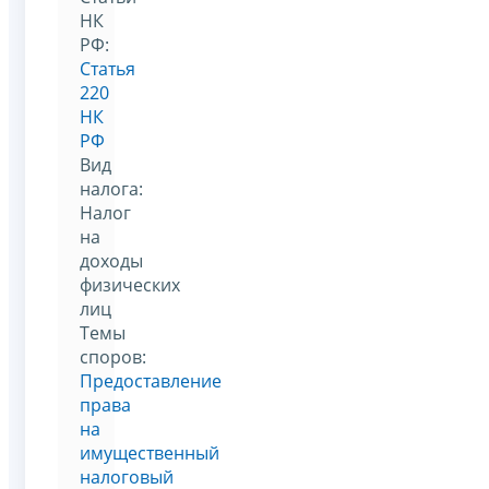
НК
РФ:
Статья
220
НК
РФ
Вид
налога:
Налог
на
доходы
физических
лиц
Темы
споров:
Предоставление
права
на
имущественный
налоговый