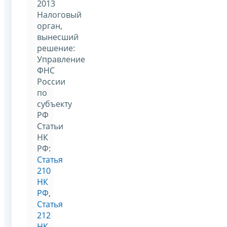
2013
Налоговый
орган,
вынесший
решение:
Управление
ФНС
России
по
субъекту
РФ
Статьи
НК
РФ:
Статья
210
НК
РФ
,
Статья
212
НК