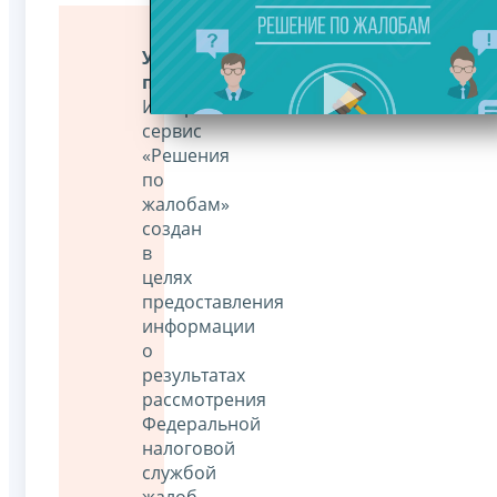
Уважаемые
пользователи!
Интернет-
сервис
«Решения
по
жалобам»
создан
в
целях
предоставления
информации
о
результатах
рассмотрения
Федеральной
налоговой
службой
жалоб