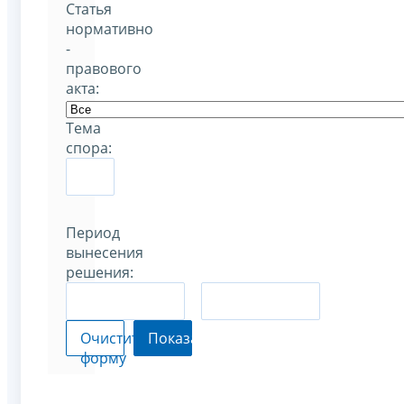
Статья
нормативно
-
правового
акта:
Тема
спора:
Период
вынесения
решения:
–
Очистить
Показать
форму