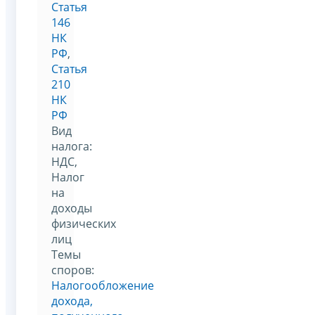
Статья
146
НК
РФ
,
Статья
210
НК
РФ
Вид
налога:
НДС,
Налог
на
доходы
физических
лиц
Темы
споров:
Налогообложение
дохода,