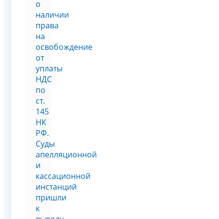
о
наличии
права
на
освобождение
от
уплаты
НДС
по
ст.
145
НК
РФ.
Суды
апелляционной
и
кассационной
инстанций
пришли
к
выводу