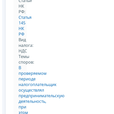
Статьи
НК
РФ:
Статья
145
НК
РФ
Вид
налога:
НДС
Темы
споров:
В
проверяемом
периоде
налогоплательщик
осуществлял
предпринимательскую
деятельность,
при
этом