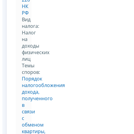
НК
РФ
Вид
налога:
Налог
на
доходы
физических
лиц
Темы
споров:
Порядок
налогообложения
дохода,
полученного
в
связи
с
обменом
квартиры,