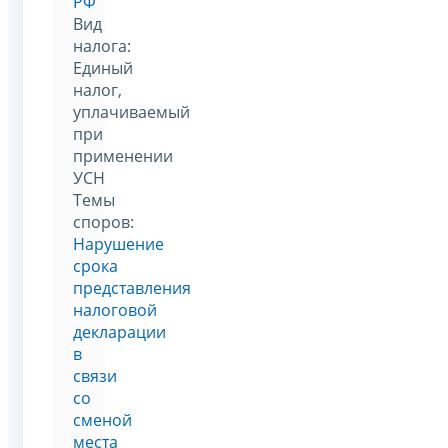
РФ
Вид
налога:
Единый
налог,
уплачиваемый
при
применении
УСН
Темы
споров:
Нарушение
срока
представления
налоговой
декларации
в
связи
со
сменой
места