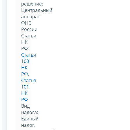
решение:
Центральный
аппарат
ФНС
России
Статьи
НК
РФ:
Статья
100
НК
РФ
,
Статья
101
НК
РФ
Вид
налога:
Единый
налог,