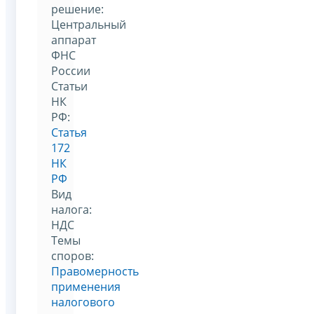
решение:
Центральный
аппарат
ФНС
России
Статьи
НК
РФ:
Статья
172
НК
РФ
Вид
налога:
НДС
Темы
споров:
Правомерность
применения
налогового