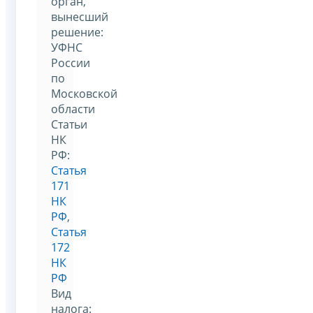
орган,
вынесший
решение:
УФНС
России
по
Московской
области
Статьи
НК
РФ:
Статья
171
НК
РФ
,
Статья
172
НК
РФ
Вид
налога: