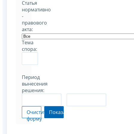
Статья
нормативно
-
правового
акта:
Тема
спора:
Период
вынесения
решения:
–
Очистить
Показать
форму