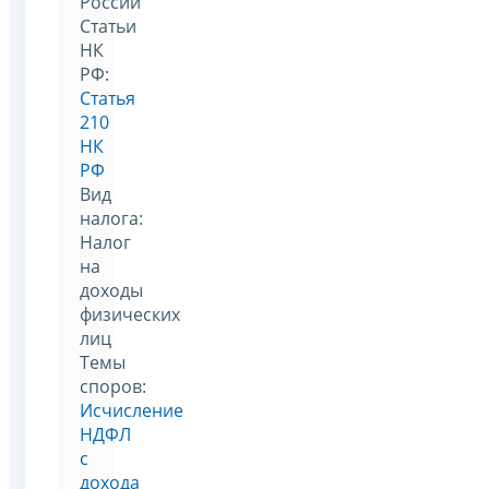
России
Статьи
НК
РФ:
Статья
210
НК
РФ
Вид
налога:
Налог
на
доходы
физических
лиц
Темы
споров:
Исчисление
НДФЛ
с
дохода