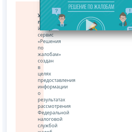
Уважаемые
пользователи!
Интернет-
сервис
«Решения
по
жалобам»
создан
в
целях
предоставления
информации
о
результатах
рассмотрения
Федеральной
налоговой
службой
жалоб