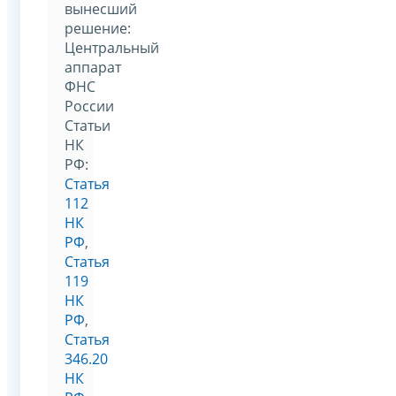
вынесший
решение:
Центральный
аппарат
ФНС
России
Статьи
НК
РФ:
Статья
112
НК
РФ
,
Статья
119
НК
РФ
,
Статья
346.20
НК