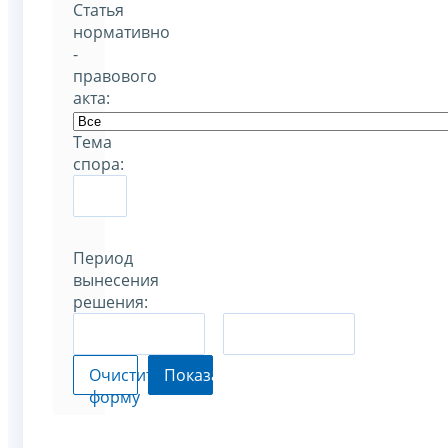
Статья
нормативно
-
правового
акта:
Тема
спора:
Период
вынесения
решения:
–
Очистить
Показать
форму