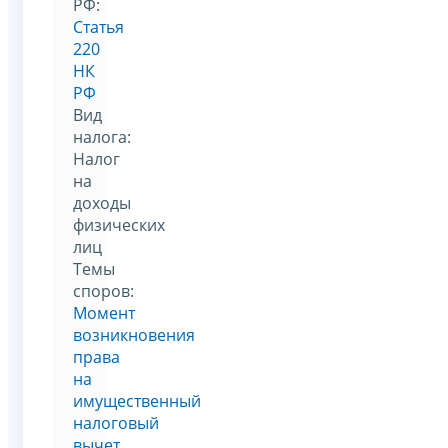
РФ:
Статья
220
НК
РФ
Вид
налога:
Налог
на
доходы
физических
лиц
Темы
споров:
Момент
возникновения
права
на
имущественный
налоговый
вычет