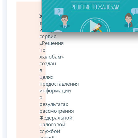
Уважаемые
пользователи!
Интернет-
сервис
«Решения
по
жалобам»
создан
в
целях
предоставления
информации
о
результатах
рассмотрения
Федеральной
налоговой
службой
жалоб