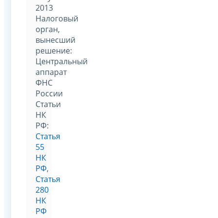
2013
Налоговый
орган,
вынесший
решение:
Центральный
аппарат
ФНС
России
Статьи
НК
РФ:
Статья
55
НК
РФ
,
Статья
280
НК
РФ