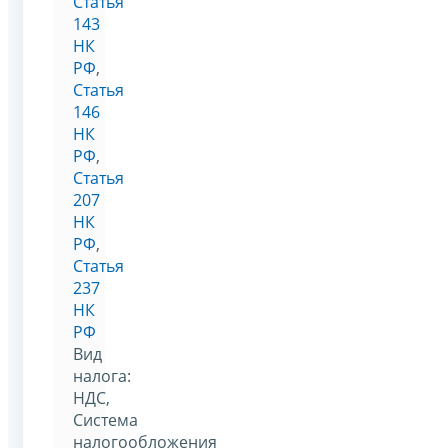
Статья
143
НК
РФ
,
Статья
146
НК
РФ
,
Статья
207
НК
РФ
,
Статья
237
НК
РФ
Вид
налога:
НДС,
Система
налогообложения