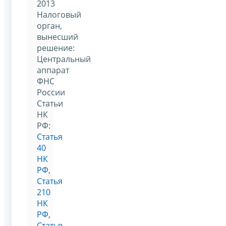
2013
Налоговый
орган,
вынесший
решение:
Центральный
аппарат
ФНС
России
Статьи
НК
РФ:
Статья
40
НК
РФ
,
Статья
210
НК
РФ
,
Статья