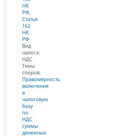
НК
РФ
,
Статья
162
НК
РФ
Вид
налога:
НДС
Темы
споров:
Правомерность
включения
в
налоговую
базу
по
НДС
суммы
денежных