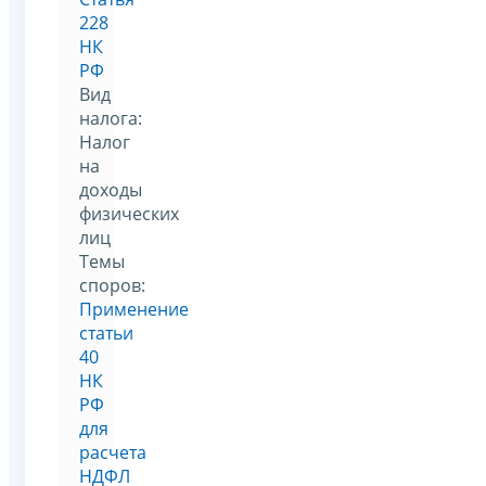
228
НК
РФ
Вид
налога:
Налог
на
доходы
физических
лиц
Темы
споров:
Применение
статьи
40
НК
РФ
для
расчета
НДФЛ