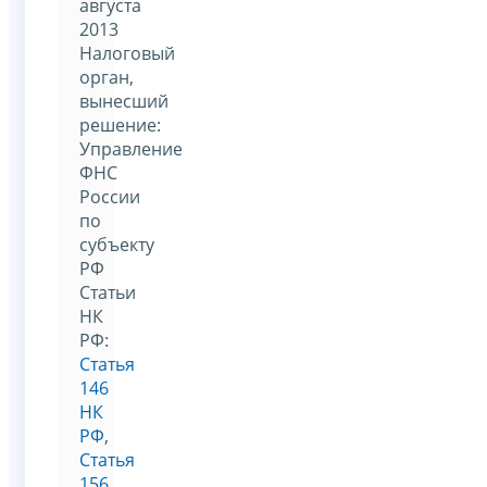
августа
2013
Налоговый
орган,
вынесший
решение:
Управление
ФНС
России
по
субъекту
РФ
Статьи
НК
РФ:
Статья
146
НК
РФ
,
Статья
156