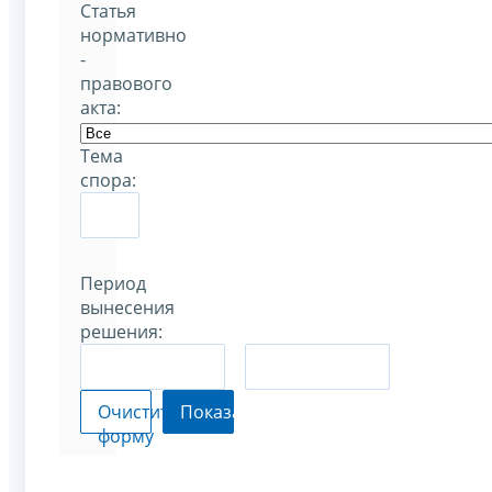
Статья
нормативно
-
правового
акта:
Тема
спора:
Период
вынесения
решения:
–
Очистить
Показать
форму