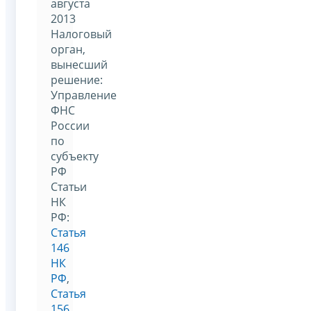
августа
2013
Налоговый
орган,
вынесший
решение:
Управление
ФНС
России
по
субъекту
РФ
Статьи
НК
РФ:
Статья
146
НК
РФ
,
Статья
156