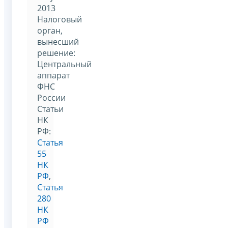
2013
Налоговый
орган,
вынесший
решение:
Центральный
аппарат
ФНС
России
Статьи
НК
РФ:
Статья
55
НК
РФ
,
Статья
280
НК
РФ