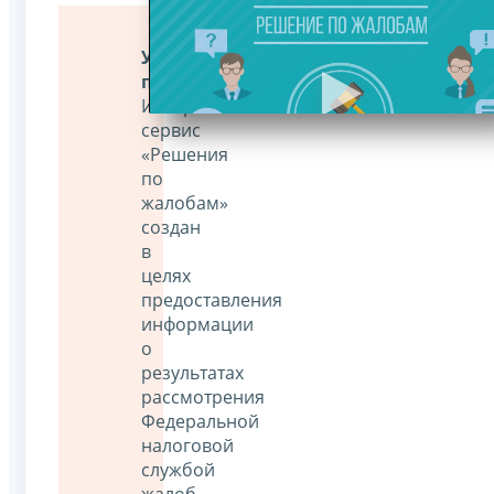
Уважаемые
пользователи!
Интернет-
сервис
«Решения
по
жалобам»
создан
в
целях
предоставления
информации
о
результатах
рассмотрения
Федеральной
налоговой
службой
жалоб