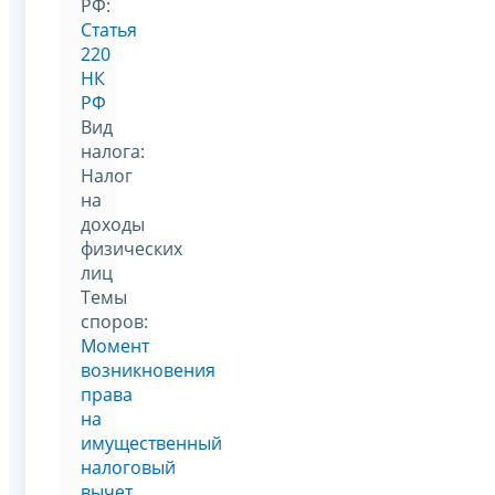
РФ:
Статья
220
НК
РФ
Вид
налога:
Налог
на
доходы
физических
лиц
Темы
споров:
Момент
возникновения
права
на
имущественный
налоговый
вычет