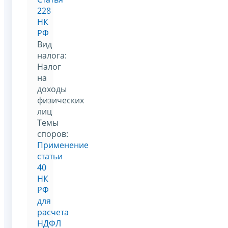
228
НК
РФ
Вид
налога:
Налог
на
доходы
физических
лиц
Темы
споров:
Применение
статьи
40
НК
РФ
для
расчета
НДФЛ