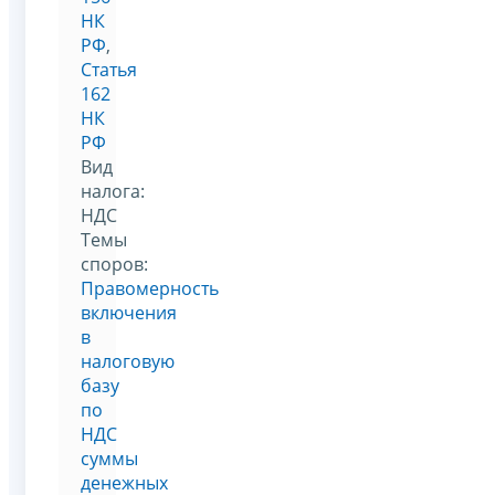
НК
РФ
,
Статья
162
НК
РФ
Вид
налога:
НДС
Темы
споров:
Правомерность
включения
в
налоговую
базу
по
НДС
суммы
денежных