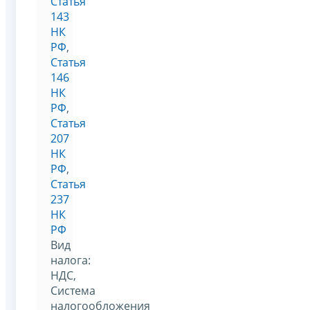
Статья
143
НК
РФ
,
Статья
146
НК
РФ
,
Статья
207
НК
РФ
,
Статья
237
НК
РФ
Вид
налога:
НДС,
Система
налогообложения