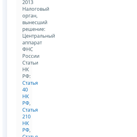
2013
Налоговый
орган,
вынесший
решение:
Центральный
аппарат
ФНС
России
Статьи
НК
РФ:
Статья
40
НК
РФ
,
Статья
210
НК
РФ
,
Статья