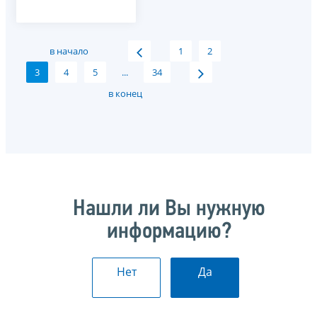
в начало
1
2
3
4
5
...
34
в конец
Нашли ли Вы нужную
информацию?
Нет
Да