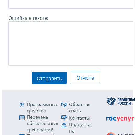
Ошибка в тексте:
Отмена
Отправить
Программные
Обратная
средства
связь
Перечень
Контакты
обязательных
Подписка
требований
на