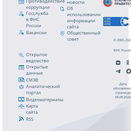
Противодействие
новости
коррупции
Об
Госслужба
использовании
в ФНС
информации
России
сайта
Вакансии
Общественный
совет
© 2005-202
ФНС Росси
Открытое
ведомство
Открытые
данные
СМЭВ
Дата
Аналитический
обновлени
портал
страницы
08.08.2026
Видеоматериалы
Карта
сайта
RSS