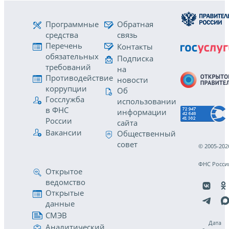
Программные
Обратная
средства
связь
Перечень
Контакты
обязательных
Подписка
требований
на
Противодействие
новости
коррупции
Об
Госслужба
использовании
в ФНС
информации
России
сайта
Вакансии
Общественный
совет
© 2005-202
ФНС Росси
Открытое
ведомство
Открытые
данные
СМЭВ
Дата
Аналитический