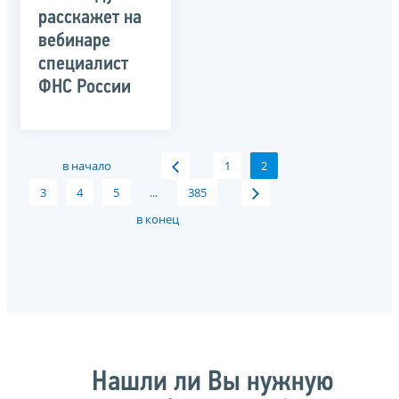
расскажет на
вебинаре
специалист
ФНС России
в начало
1
2
3
4
5
...
385
в конец
Нашли ли Вы нужную