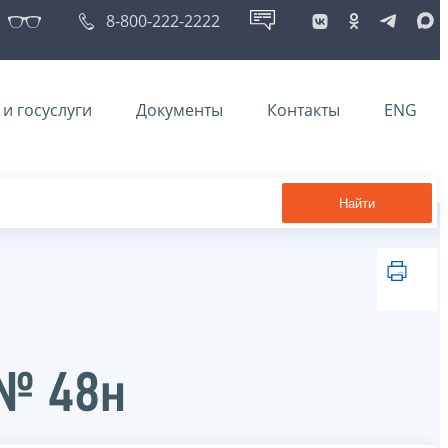
8-800-222-2222
и госуслуги
Документы
Контакты
ENG
Найти
 № 48н