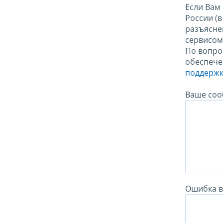
Если Вам
России (
разъясне
сервисо
По вопро
обеспече
поддержк
Ваше соо
Ошибка в 