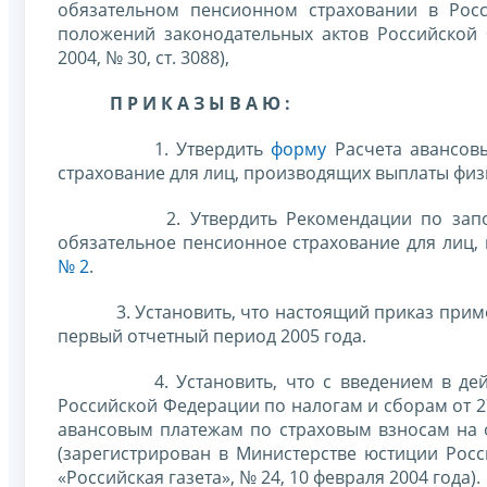
обязательном пенсионном страховании в Рос
положений законодательных актов Российской 
2004, № 30, ст. 3088),
П Р И К А З Ы В А Ю :
1. Утвердить
форму
Расчета авансов
страхование для лиц, производящих выплаты фи
2. Утвердить Рекомендации по заполнени
обязательное пенсионное страхование для лиц
№ 2
.
3. Установить, что настоящий приказ применя
первый отчетный период 2005 года.
4. Установить, что с введением в действи
Российской Федерации по налогам и сборам от 2
авансовым платежам по страховым взносам на 
(зарегистрирован в Министерстве юстиции Росс
«Российская газета», № 24, 10 февраля 2004 года).