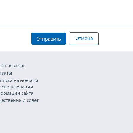
Отмена
Отправить
атная связь
такты
писка на новости
использовании
ормации сайта
ественный совет