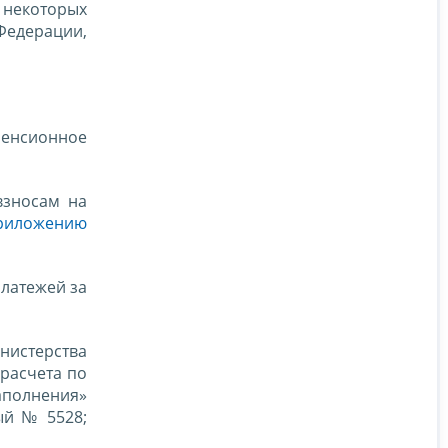
 некоторых
Федерации,
пенсионное
зносам на
риложению
латежей за
истерства
 расчета по
аполнения»
ый № 5528;