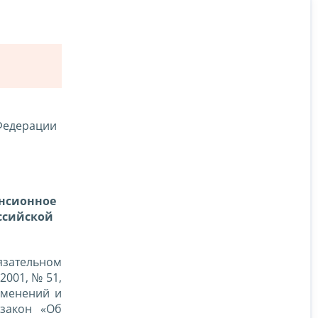
 Федерации
енсионное
ссийской
язательном
2001, № 51,
изменений и
 закон «Об