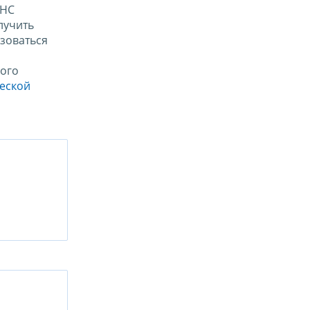
ФНС
лучить
зоваться
ого
ческой