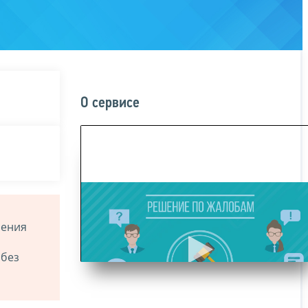
О сервисе
ления
 без