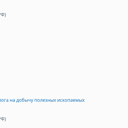
РФ)
лога на добычу полезных ископаемых
РФ)