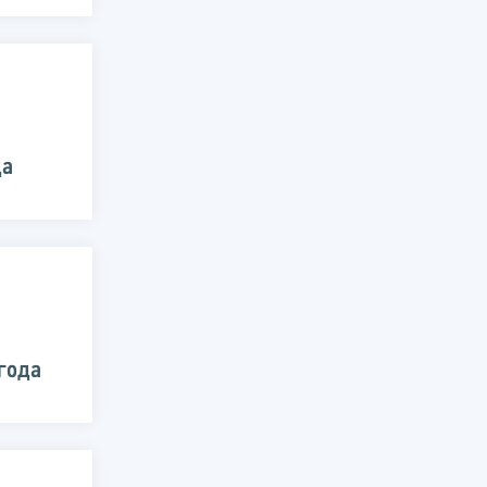
да
 года