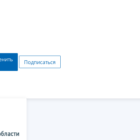
енить
Подписаться
области