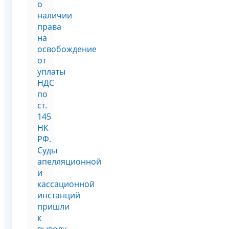
о
наличии
права
на
освобождение
от
уплаты
НДС
по
ст.
145
НК
РФ.
Суды
апелляционной
и
кассационной
инстанций
пришли
к
выводу