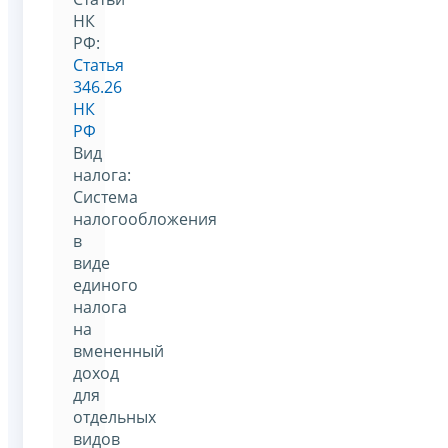
НК
РФ:
Статья
346.26
НК
РФ
Вид
налога:
Система
налогообложения
в
виде
единого
налога
на
вмененный
доход
для
отдельных
видов