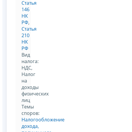
Статья
146
НК
РФ
,
Статья
210
НК
РФ
Вид
налога:
НДС,
Налог
на
доходы
физических
лиц
Темы
споров:
Налогообложение
дохода,