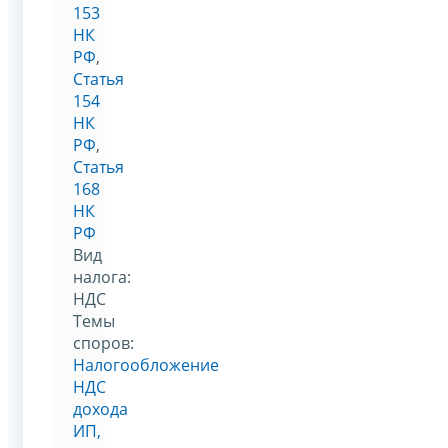
153
НК
РФ
,
Статья
154
НК
РФ
,
Статья
168
НК
РФ
Вид
налога:
НДС
Темы
споров:
Налогообложение
НДС
дохода
ИП,