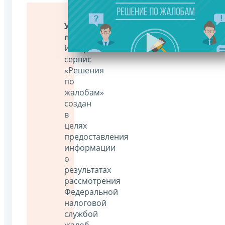
Уважаемые
пользователи!
Интернет-
сервис
«Решения
по
жалобам»
создан
в
целях
предоставления
информации
о
результатах
рассмотрения
Федеральной
налоговой
службой
жалоб