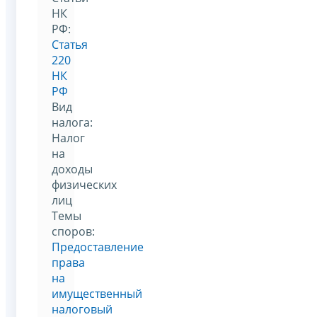
НК
РФ:
Статья
220
НК
РФ
Вид
налога:
Налог
на
доходы
физических
лиц
Темы
споров:
Предоставление
права
на
имущественный
налоговый