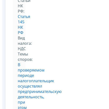
Статьи
НК
РФ:
Статья
145
НК
РФ
Вид
налога:
НДС
Темы
споров:
В
проверяемом
периоде
налогоплательщик
осуществлял
предпринимательскую
деятельность,
при
этом