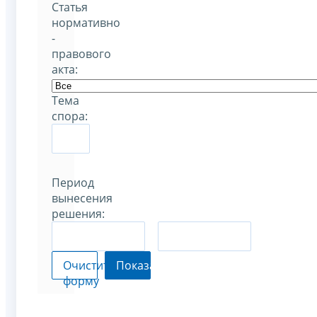
Статья
нормативно
-
правового
акта:
Тема
спора:
Период
вынесения
решения:
–
Очистить
Показать
форму