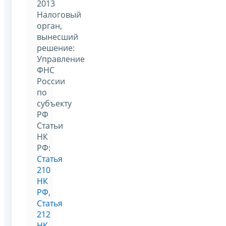
2013
Налоговый
орган,
вынесший
решение:
Управление
ФНС
России
по
субъекту
РФ
Статьи
НК
РФ:
Статья
210
НК
РФ
,
Статья
212
НК