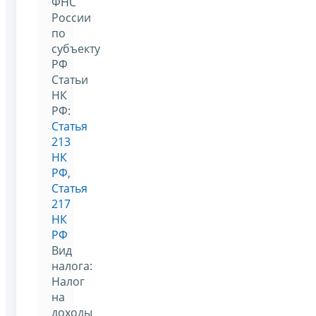
ФНС
России
по
субъекту
РФ
Статьи
НК
РФ:
Статья
213
НК
РФ
,
Статья
217
НК
РФ
Вид
налога:
Налог
на
доходы