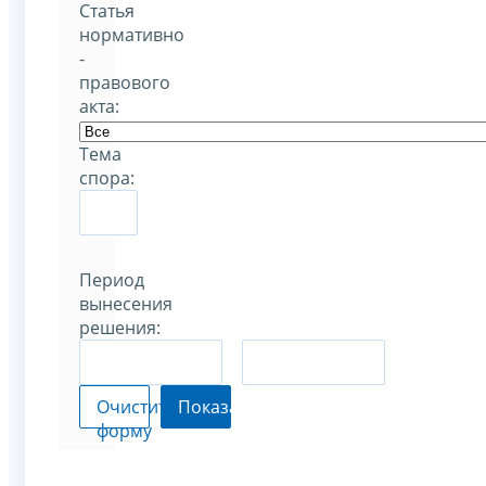
Статья
нормативно
-
правового
акта:
Тема
спора:
Период
вынесения
решения:
–
Очистить
Показать
форму