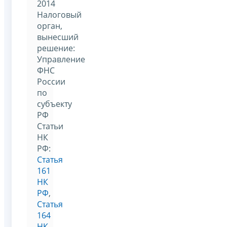
2014
Налоговый
орган,
вынесший
решение:
Управление
ФНС
России
по
субъекту
РФ
Статьи
НК
РФ:
Статья
161
НК
РФ
,
Статья
164
НК