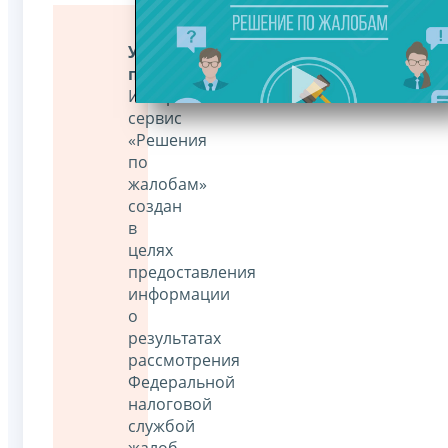
Уважаемые
пользователи!
Интернет-
сервис
«Решения
по
жалобам»
создан
в
целях
предоставления
информации
о
результатах
рассмотрения
Федеральной
налоговой
службой
жалоб