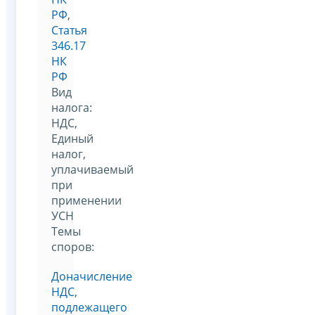
РФ
,
Статья
346.17
НК
РФ
Вид
налога:
НДС,
Единый
налог,
уплачиваемый
при
применении
УСН
Темы
споров:
Доначисление
НДС,
подлежащего