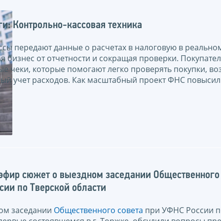
ги: Контрольно-кассовая техника
ссы передают данные о расчетах в налоговую в реально
я бизнес от отчетности и сокращая проверки. Покупате
ые чеки, которые помогают легко проверять покупки, во
ный учет расходов. Как масштабный проект ФНС повыси
эфир сюжет о выездном заседании Общественного 
сии по Тверской области
ом заседании
Общественного совета
при УФНС России п
впервые состоявшемся в г. Торжке, обсудили вопросы пр