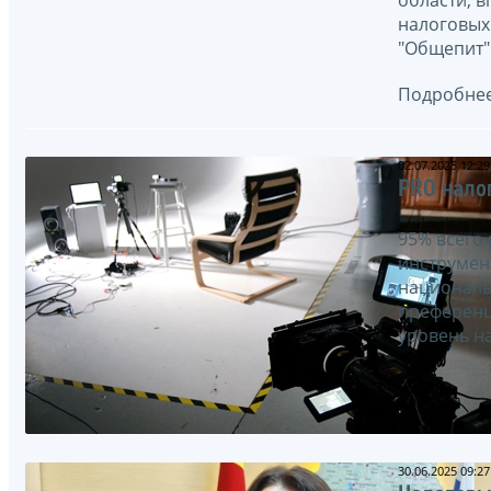
налоговых
"Общепит" 
Подробнее
02.07.2025 12:29
PRO нало
95% всего 
инструмен
националь
преференци
уровень н
30.06.2025 09:27