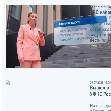
30.07.2025 16:58
PRO нало
Онлайн-ка
освобожда
электронн
вести лич
рынка?
29.07.2025 16:08
Вышел в 
УФНС Рос
На выездн
области, 