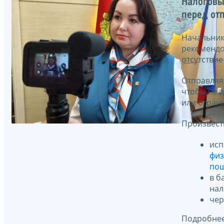
Налоговы
перед от
Начальник
рекомендо
отсутстви
Отправляяс
чтобы не д
или огран
Произвест
исп
физ
по
в б
нал
чер
Подробнее