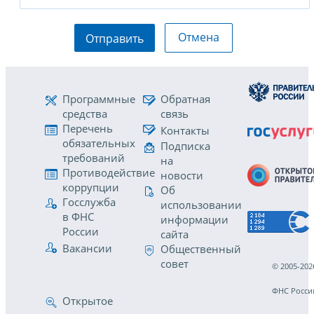
Отмена
Отправить
Программные
Обратная
средства
связь
Перечень
Контакты
обязательных
Подписка
требований
на
Противодействие
новости
коррупции
Об
Госслужба
использовании
в ФНС
информации
России
сайта
Вакансии
Общественный
совет
© 2005-202
ФНС Росси
Открытое