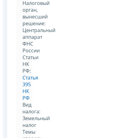
Налоговый
орган,
вынесший
решение:
Центральный
аппарат
ФНС
России
Статьи
НК
РФ:
Статья
395
НК
РФ
Вид
налога:
Земельный
налог
Темы