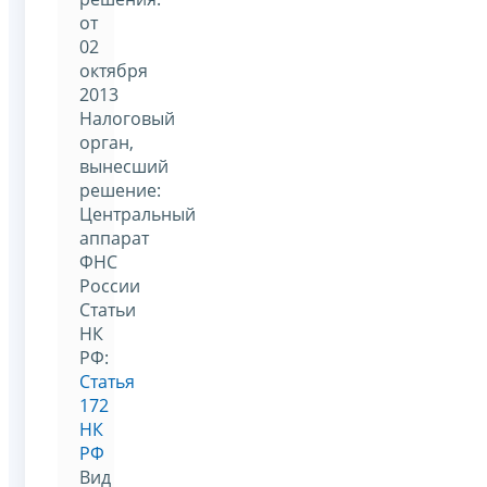
от
02
октября
2013
Налоговый
орган,
вынесший
решение:
Центральный
аппарат
ФНС
России
Статьи
НК
РФ:
Статья
172
НК
РФ
Вид