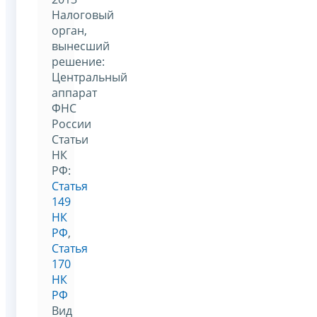
Налоговый
орган,
вынесший
решение:
Центральный
аппарат
ФНС
России
Статьи
НК
РФ:
Статья
149
НК
РФ
,
Статья
170
НК
РФ
Вид