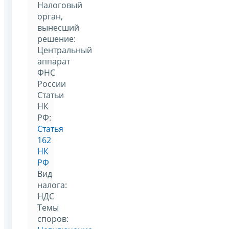
Налоговый
орган,
вынесший
решение:
Центральный
аппарат
ФНС
России
Статьи
НК
РФ:
Статья
162
НК
РФ
Вид
налога:
НДС
Темы
споров: