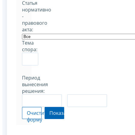
Статья
нормативно
-
правового
акта:
Тема
спора:
Период
вынесения
решения:
–
Очистить
Показать
форму