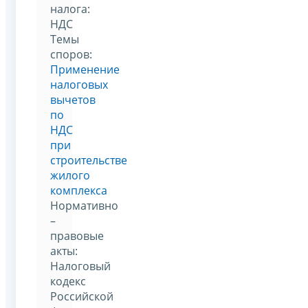
налога:
НДС
Темы
споров:
Применение
налоговых
вычетов
по
НДС
при
строительстве
жилого
комплекса
Нормативно
–
правовые
акты:
Налоговый
кодекс
Российской