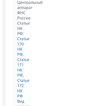
Центральный
аппарат
ФНС
России
Статьи
НК
РФ:
Статья
170
НК
РФ
,
Статья
171
НК
РФ
,
Статья
172
НК
РФ
Вид