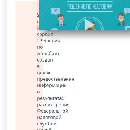
Уважаемые
пользователи!
Интернет-
сервис
«Решения
по
жалобам»
создан
в
целях
предоставления
информации
о
результатах
рассмотрения
Федеральной
налоговой
службой
жалоб