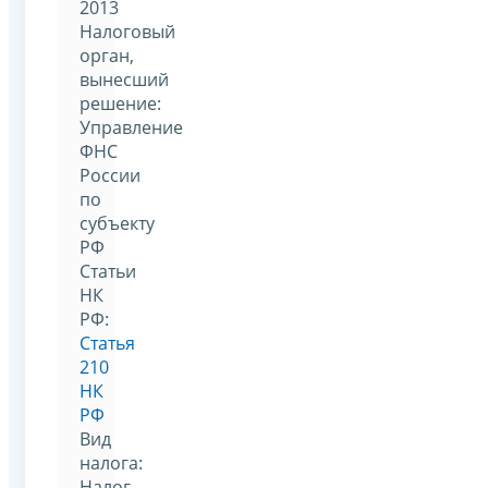
2013
Налоговый
орган,
вынесший
решение:
Управление
ФНС
России
по
субъекту
РФ
Статьи
НК
РФ:
Статья
210
НК
РФ
Вид
налога:
Налог