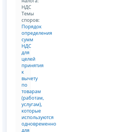
налога:
НДС
Темы
споров:
Порядок
определения
сумм
НДС
для
целей
принятия
к
вычету
по
товарам
(работам,
услугам),
которые
используются
одновременно
для